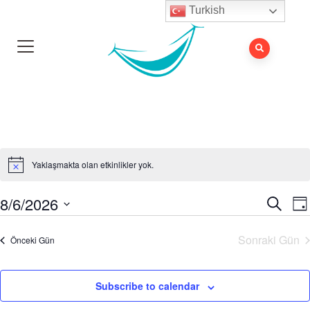
Turkish
Yaklaşmakta olan etkinlikler yok.
8/6/2026
E
Etkinl
Ara
Gü
g
aram
Tarih
Sonraki Gün
g
Önceki Gün
ve
seç.
görü
Subscribe to calendar
gezi