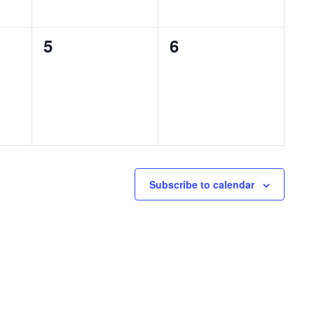
0
0
5
6
etkinlik,
etkinlik,
Subscribe to calendar