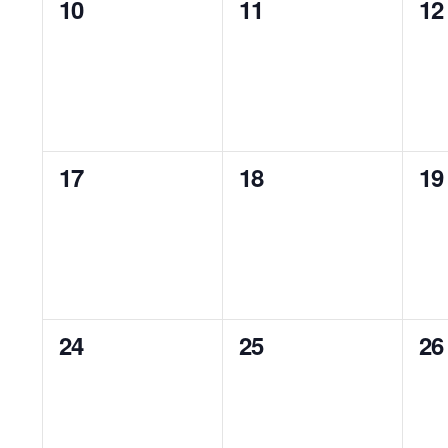
0
0
0
10
11
12
etkinlik,
etkinlik,
etk
0
0
0
17
18
19
etkinlik,
etkinlik,
etk
0
0
0
24
25
26
etkinlik,
etkinlik,
etk