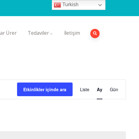
Turkish
Randevu Al
ar Ürer
Tedaviler
İletişim
Etkinlik
Etkinlikler içinde ara
Liste
Ay
Gün
görünümler
gezinme