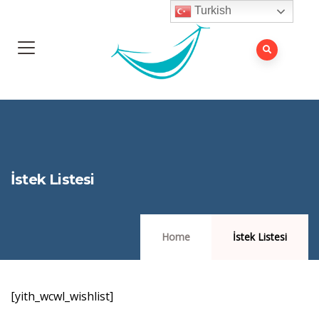
Turkish
İstek Listesi
Home
İstek Listesi
[yith_wcwl_wishlist]