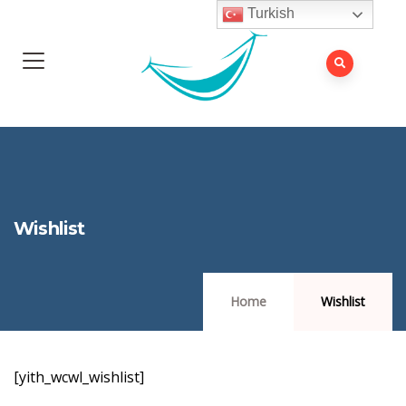
Turkish
Wishlist
Home
Wishlist
[yith_wcwl_wishlist]