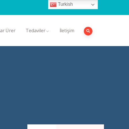
Turkish
Randevu Al
ar Ürer
Tedaviler
İletişim