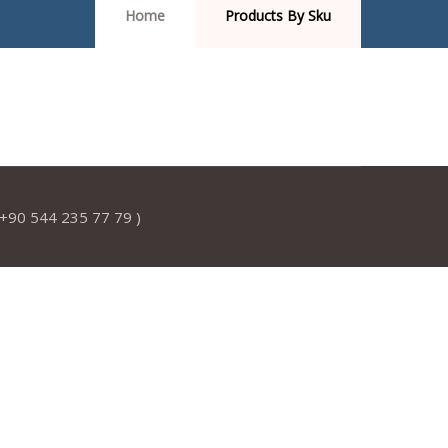
Home
Products By Sku
l: +90 544 235 77 79 )