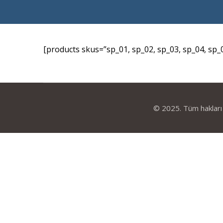
[products skus=”sp_01, sp_02, sp_03, sp_04, sp_
© 2025. Tüm hakları s