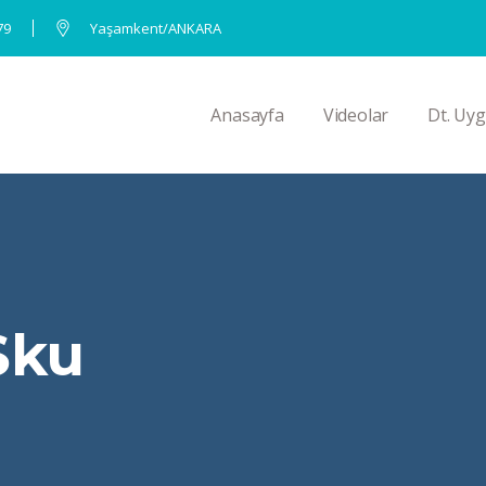
79
Yaşamkent/ANKARA
Anasayfa
Videolar
Dt. Uyg
Sku