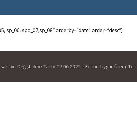
05, sp_06, spo_07,sp_08″ orderby=”date” order=”desc”]
aklıdır. Değiştirilme Tarihi: 27.06.2025 - Editör: Uygar Ürer ( Te